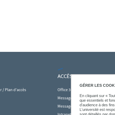
ACCÈS RAPIDES
GÉRER LES COOK
 / Plan d'accès
Office 365
En cliquant sur « To
Messagerie des personnels
que essentiels et fon
d'audience à des fins 
Messagerie étudiante
L'université est resp
sont détaillés par d