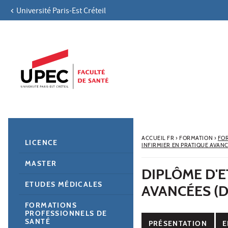
Université Paris-Est Créteil
Aller au contenu
Navigation
Accès directs
Recherche
Navigation secondaire
ACCUEIL FR
›
FORMATION
›
FO
LICENCE
INFIRMIER EN PRATIQUE AVAN
MASTER
DIPLÔME D'E
ETUDES MÉDICALES
AVANCÉES (D
FORMATIONS
PROFESSIONNELS DE
SANTÉ
PRÉSENTATION
E