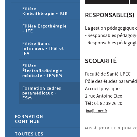
Filière
Kinésithérapie - IUK
RESPONSABLE(S)
Filière Ergothérapie
La gestion pédagogique d
- IFE
- Responsables pédagogiq
- Responsables pédagogiq
Filière Soins
Infirmiers - IFSI et
IPA
SCOLARITÉ
Filière
ÉlectroRadiologie
Faculté de Santé UPEC
médicale - IFMEM
Pôle des études paraméd
Formation cadres
Accueil physique :
paramédicaux -
2 rue Antoine Etex
ESM
Tél : 01 82 39 26 20
ipa@u-pec.fr
FORMATION
CONTINUE
MIS À JOUR LE 8 JUIN 2
TOUTES LES