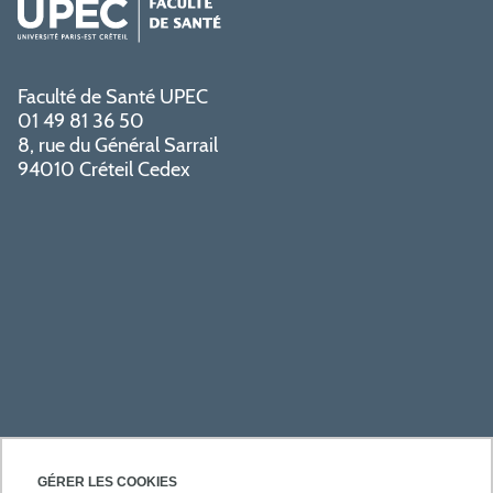
Faculté de Santé UPEC
01 49 81 36 50
8, rue du Général Sarrail
94010 Créteil Cedex
PRATIQUE
GÉRER LES COOKIES