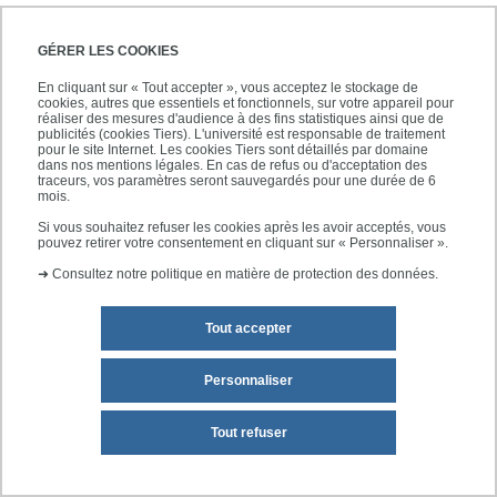
8 avril 2024
-
14 juillet 2024
Le journal en ligne de la Faculté de Santé de l'UPEC -
GÉRER LES COOKIES
numéro 15
En cliquant sur « Tout accepter », vous acceptez le stockage de
cookies, autres que essentiels et fonctionnels, sur votre appareil pour
réaliser des mesures d'audience à des fins statistiques ainsi que de
publicités (cookies Tiers). L'université est responsable de traitement
pour le site Internet. Les cookies Tiers sont détaillés par domaine
dans nos mentions légales. En cas de refus ou d'acceptation des
traceurs, vos paramètres seront sauvegardés pour une durée de 6
mois.
Si vous souhaitez refuser les cookies après les avoir acceptés, vous
pouvez retirer votre consentement en cliquant sur « Personnaliser ».
➜
Consultez notre politique en matière de protection des données.
Tout accepter
Personnaliser
Tout refuser
Candidatures en Master 1
26 février 2024
-
24 mars 2024