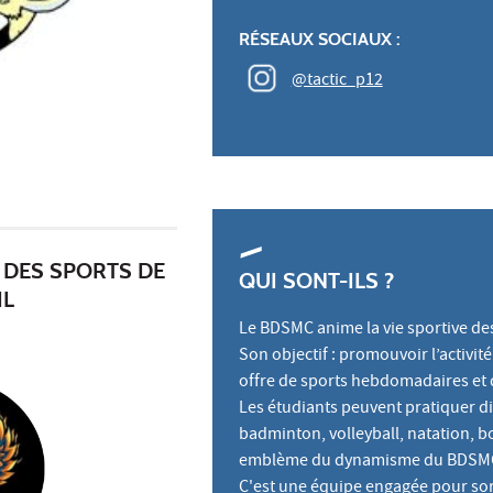
RÉSEAUX SOCIAUX :
@tactic_p12
 DES SPORTS DE
QUI SONT-ILS ?
IL
Le BDSMC anime la vie sportive des
Son objectif : promouvoir l’activité
offre de sports hebdomadaires et
Les étudiants peuvent pratiquer div
badminton, volleyball, natation, b
emblème du dynamisme du BDSM
C'est une équipe engagée pour sorti