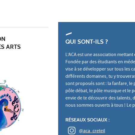
ON
QUI SONT-ILS ?
ES ARTS
L’ACA est une association mettant en
Fondée par des étudiants en médeci
vise à se développer sur tous les 
différents domaines, tu y trouveras
sont proposés sont : la fanfare, le p
pôle débat, le pôle musique et le pô
envie de te découvrir des talents, d
nous sommes ouverts à tous ! Le pl
RÉSEAUX SOCIAUX :
@aca_creteil