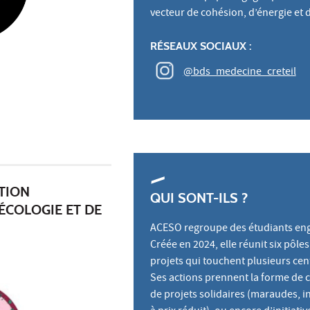
vecteur de cohésion, d’énergie et d
RÉSEAUX SOCIAUX :
@bds_medecine_creteil
TION
QUI SONT-ILS ?
ÉCOLOGIE ET DE
ACESO regroupe des étudiants engag
Créée en 2024, elle réunit six pôl
projets qui touchent plusieurs cen
Ses actions prennent la forme de c
de projets solidaires (maraudes, i