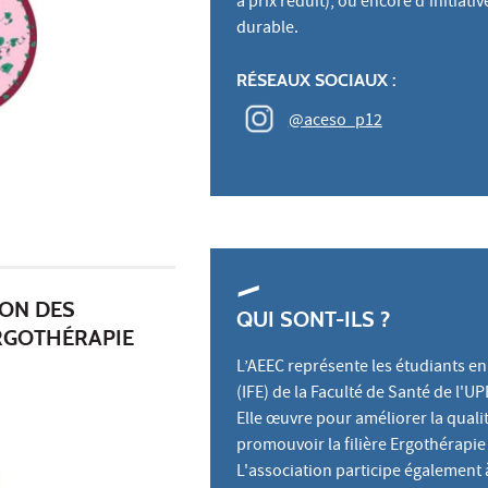
à prix réduit), ou encore d’initia
durable.
RÉSEAUX SOCIAUX :
@aceso_p12
ION DES
QUI SONT-ILS ?
RGOTHÉRAPIE
L’AEEC représente les étudiants en
(IFE) de la Faculté de Santé de l'UP
Elle œuvre pour améliorer la quali
promouvoir la filière Ergothérapie 
L'association participe également à