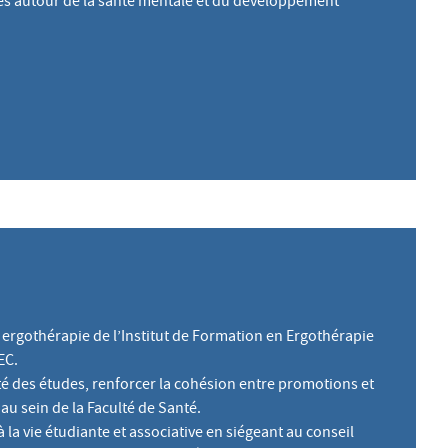
tives autour de la santé mentale et du développement
 ergothérapie de l’Institut de Formation en Ergothérapie
EC.
té des études, renforcer la cohésion entre promotions et
au sein de la Faculté de Santé.
 la vie étudiante et associative en siégeant au conseil