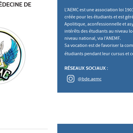
ÉDECINE DE
L'AEMC est une association loi 1901
créée pour les étudiants et est g
Apolitique, aconfessionnelle et as
intérêts des étudiants au niveau loc
niveau national, via l'ANEMF.
Sa vocation est de favoriser la co
étudiants pendant leur cursus et ce
RÉSEAUX SOCIAUX :
@bde.aemc