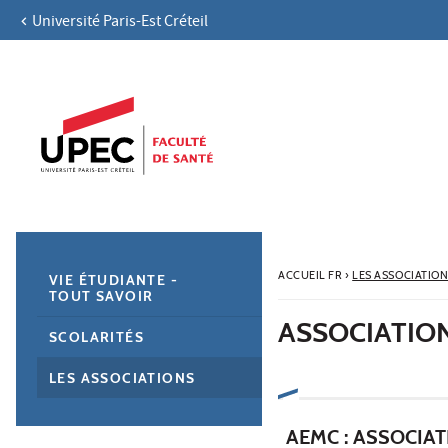
Université Paris-Est Créteil
Aller au contenu
Navigation
Accès directs
Recherche
Navigation secondaire
ACCUEIL FR
›
LES ASSOCIATIO
VIE ÉTUDIANTE -
TOUT SAVOIR
ASSOCIATIO
SCOLARITÉS
LES ASSOCIATIONS
AEMC : ASSOCIAT