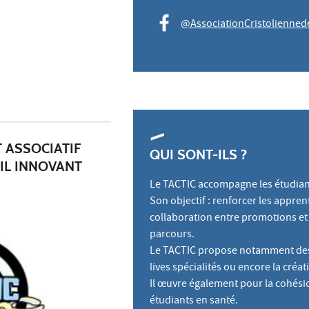
@AssociationCristolienned
T ASSOCIATIF
QUI SONT-ILS ?
AIL INNOVANT
Le TACTIC accompagne les étudiant
Son objectif : renforcer les appren
collaboration entre promotions et 
parcours.
Le TACTIC propose notamment des 
lives spécialités ou encore la cré
Il œuvre également pour la cohésio
étudiants en santé.