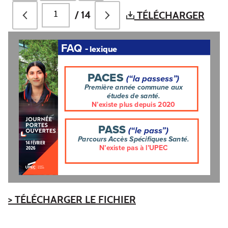
/
14
TÉLÉCHARGER
FAQ -
LEXIQUE
LICENCE 
PACES 
(“LA PASSESS”)
SCIENCES 
POUR LA 
PREMIÈRE ANNÉE COMMUNE AUX 
SANTÉ
ÉTUDES DE SANTÉ.
N’EXISTE PLUS DEPUIS 2020
PASS 
(“LE PASS”)
PARCOURS ACCÈS SPÉCIFIQUES SANTÉ. 
N’EXISTE PAS À L’UPEC
> TÉLÉCHARGER LE FICHIER