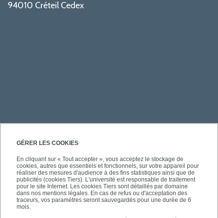
94010 Créteil Cedex
PRATIQUE
GÉRER LES COOKIES
En cliquant sur « Tout accepter », vous acceptez le stockage de
cookies, autres que essentiels et fonctionnels, sur votre appareil pour
ACCÈS RAPIDES
réaliser des mesures d'audience à des fins statistiques ainsi que de
publicités (cookies Tiers). L'université est responsable de traitement
pour le site Internet. Les cookies Tiers sont détaillés par domaine
dans nos mentions légales. En cas de refus ou d'acceptation des
traceurs, vos paramètres seront sauvegardés pour une durée de 6
mois.