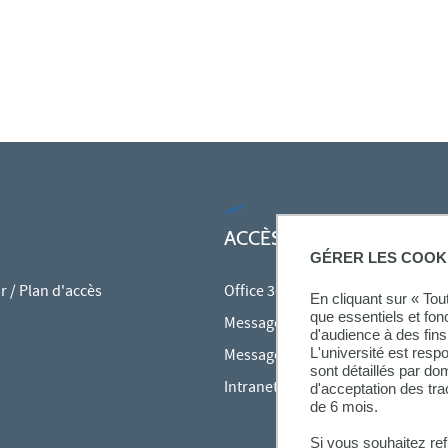
ACCÈS RAPIDES
GÉRER LES COOK
 / Plan d'accès
Office 365
En cliquant sur « To
que essentiels et fon
Messagerie des personnels
d'audience à des fins 
L'université est resp
Messagerie étudiante
sont détaillés par d
Intranet des personnels
d'acceptation des tr
de 6 mois.
Si vous souhaitez re