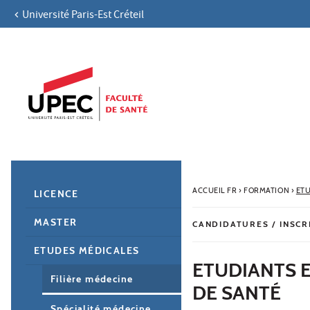
Université Paris-Est Créteil
Aller au contenu
Navigation
Accès directs
Recherche
Navigation secondaire
ACCUEIL FR
›
FORMATION
›
ET
LICENCE
MASTER
CANDIDATURES / INSCR
ETUDES MÉDICALES
ETUDIANTS E
Filière médecine
DE SANTÉ
Spécialité médecine