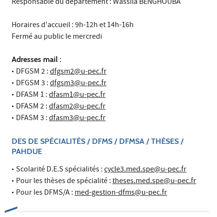
Responsable du département : Wassila BENGHOUBA
Horaires d'accueil : 9h-12h et 14h-16h
Fermé au public le mercredi
Adresses mail :
•
DFGSM 2 :
dfgsm2@u-pec.fr
•
DFGSM 3 :
dfgsm3@u-pec.fr
•
DFASM 1 :
dfasm1@u-pec.fr
•
DFASM 2 :
dfasm2@u-pec.fr
•
DFASM 3 :
dfasm3@u-pec.fr
DES DE SPÉCIALITÉS / DFMS / DFMSA / THÈSES /
PAHDUE
•
Scolarité D.E.S spécialités :
cycle3.med.spe@u-pec.fr
•
Pour les thèses de spécialité :
theses.med.spe@u-pec.fr
•
Pour les DFMS/A :
med-gestion-dfms@u-pec.fr