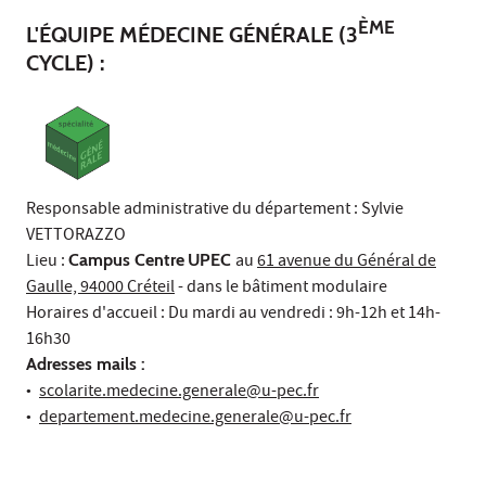
ÈME
L'ÉQUIPE MÉDECINE GÉNÉRALE (3
CYCLE) :
Responsable administrative du département : Sylvie
VETTORAZZO
Lieu :
Campus Centre
UPEC
au
61 avenue du Général de
Gaulle, 94000 Créteil
- dans le bâtiment modulaire
Horaires d'accueil : Du mardi au vendredi : 9h-12h et 14h-
16h30
Adresses mails :
•
scolarite.medecine.generale@u-pec.fr
•
departement.medecine.generale@u-pec.fr