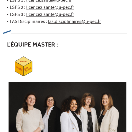
•
LSPS 1 :
licence.sante@u-pec.fr
•
LSPS 2 :
licence2.sante@u-pec.fr
•
LSPS 3 :
licence3.sante@u-pec.fr
•
LAS Disciplinaires :
las.disciplinaires@u-pec.fr
L'ÉQUIPE MASTER :