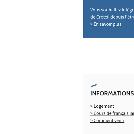
Vous souhaitez intégr
de Créteil depuis l'ét
> En savoir plus
INFORMATIONS
> Logement
> Cours de français l
> Comment venir