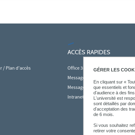
ACCÈS RAPIDES
 / Plan d'accès
Office 365
GÉRER LES COOK
Messagerie des personnels
En cliquant sur « To
Messagerie étudiante
que essentiels et fon
d'audience à des fins 
Intranet des personnels
L'université est resp
sont détaillés par d
d'acceptation des tr
de 6 mois.
Si vous souhaitez re
retirer votre consent