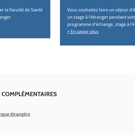
er la Faculté de Santé
Vous souhaitez faire un séjour d’
ranger
un stage à l’étranger pendant votr
programme d’échange, stage à l’ét
> En savoir plus
 COMPLÉMENTAIRES
angue étrangère