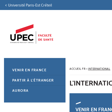
Université Paris-Est Créteil
Aller au contenu
Navigation
Accès directs
Recherche
Navigation secondaire
ACCUEIL FR
›
INTERNATIONAL
VENIR EN FRANCE
PARTIR À L'ÉTRANGER
L'INTERNATI
AURORA
VENIR EN FRAN