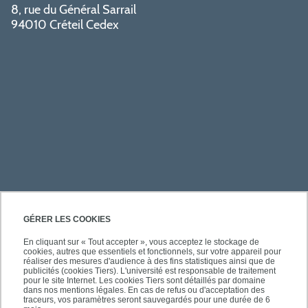
8, rue du Général Sarrail
94010 Créteil Cedex
PRATIQUE
GÉRER LES COOKIES
En cliquant sur « Tout accepter », vous acceptez le stockage de
cookies, autres que essentiels et fonctionnels, sur votre appareil pour
ACCÈS RAPIDES
réaliser des mesures d'audience à des fins statistiques ainsi que de
publicités (cookies Tiers). L'université est responsable de traitement
pour le site Internet. Les cookies Tiers sont détaillés par domaine
dans nos mentions légales. En cas de refus ou d'acceptation des
traceurs, vos paramètres seront sauvegardés pour une durée de 6