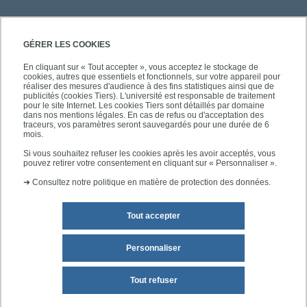
PRATIQUE
GÉRER LES COOKIES
En cliquant sur « Tout accepter », vous acceptez le stockage de
cookies, autres que essentiels et fonctionnels, sur votre appareil pour
ACCÈS RAPIDES
réaliser des mesures d'audience à des fins statistiques ainsi que de
publicités (cookies Tiers). L'université est responsable de traitement
pour le site Internet. Les cookies Tiers sont détaillés par domaine
dans nos mentions légales. En cas de refus ou d'acceptation des
traceurs, vos paramètres seront sauvegardés pour une durée de 6
mois.
SUIVEZ-NOUS
Si vous souhaitez refuser les cookies après les avoir acceptés, vous
pouvez retirer votre consentement en cliquant sur « Personnaliser ».
➜
Consultez notre politique en matière de protection des données.
Tout accepter
Personnaliser
Mentions légales
Plan du site
Tout refuser
Accessibilité des sites de l'UPEC : non conforme