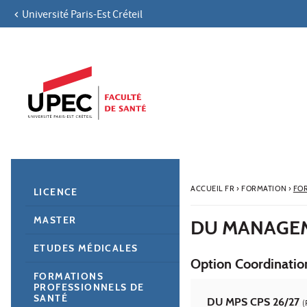
Université Paris-Est Créteil
Aller au contenu
Navigation
Accès directs
Recherche
Navigation secondaire
ACCUEIL FR
›
FORMATION
›
FO
LICENCE
MASTER
DU MANAGEM
ETUDES MÉDICALES
Option Coordinatio
FORMATIONS
PROFESSIONNELS DE
SANTÉ
DU MPS CPS 26/27
(