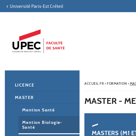
Université Paris-Est Créteil
Aller au contenu
Navigation
Accès directs
Recherche
Navigation secondaire
ACCUEIL FR
›
FORMATION
›
MA
LICENCE
MASTER
MASTER - M
Mention Santé
Mention Biologie-
Santé
MASTERS (M1 E