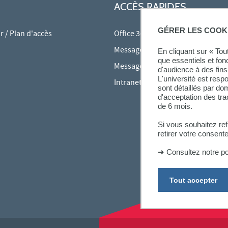
ACCÈS RAPIDES
GÉRER LES COOK
 / Plan d'accès
Office 365
Messagerie des personnels
En cliquant sur « To
que essentiels et fon
Messagerie étudiante
d'audience à des fins 
L'université est resp
Intranet des personnels
sont détaillés par d
d'acceptation des tr
de 6 mois.
Si vous souhaitez re
retirer votre consent
➜
Consultez notre po
Tout accepter