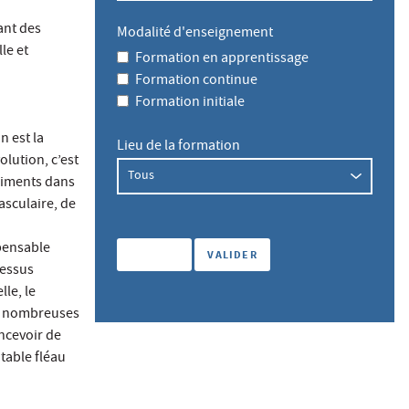
ant des
Modalité d'enseignement
le et
Formation en apprentissage
Formation continue
Formation initiale
n est la
Lieu de la formation
lution, c’est
triments dans
asculaire, de
spensable
cessus
le, le
es nombreuses
ncevoir de
table fléau