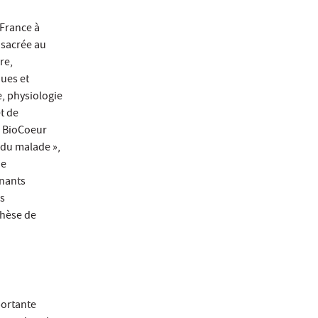
 France à
nsacrée au
re,
ques et
e, physiologie
t de
. BioCoeur
t du malade »,
he
enants
es
thèse de
portante