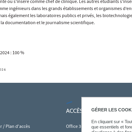
nté ou s’insère comme chef de clinique. Les autres étudiants s’insè
me ingénieurs dans les grands établissements et organismes d’e
ais également les laboratoires publics et privés, les biotechnologie
 la documentation et le journalisme scientifique.
/2024 : 100 %
026
GÉRER LES COOK
ACCÈS RAPIDES
En cliquant sur « To
 / Plan d'accès
Office 365
que essentiels et fon