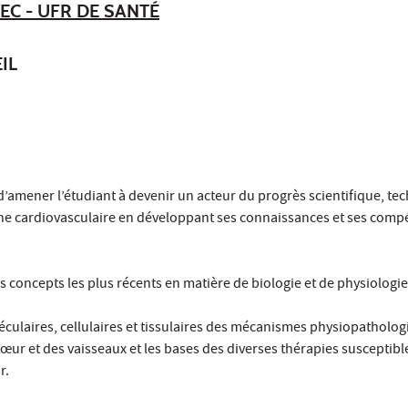
EC - UFR DE SANTÉ
IL
 d’amener l’étudiant à devenir un acteur du progrès scientifique, t
ne cardiovasculaire en développant ses connaissances et ses compé
es concepts les plus récents en matière de biologie et de physiologie
éculaires, cellulaires et tissulaires des mécanismes physiopatholo
œur et des vaisseaux et les bases des diverses thérapies susceptible
r.