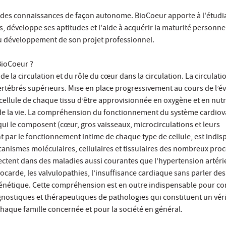
r des connaissances de façon autonome. BioCoeur apporte à l'étudi
 développe ses aptitudes et l'aide à acquérir la maturité personnel
au développement de son projet professionnel.
BioCoeur ?
de la circulation et du rôle du cœur dans la circulation. La circulatio
ertébrés supérieurs. Mise en place progressivement au cours de l’évo
cellule de chaque tissu d’être approvisionnée en oxygène et en nu
 de la vie. La compréhension du fonctionnement du système cardiov
ui le composent (cœur, gros vaisseaux, microcirculations et leurs
 par le fonctionnement intime de chaque type de cellule, est indi
nismes moléculaires, cellulaires et tissulaires des nombreux pro
ectent dans des maladies aussi courantes que l’hypertension artériel
yocarde, les valvulopathies, l’insuffisance cardiaque sans parler d
génétique. Cette compréhension est en outre indispensable pour co
nostiques et thérapeutiques de pathologies qui constituent un véri
haque famille concernée et pour la société en général.