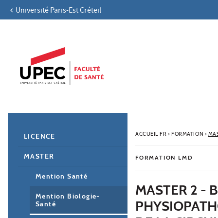
Université Paris-Est Créteil
Aller au contenu
Navigation
Accès directs
Recherche
Navigation secondaire
ACCUEIL FR
›
FORMATION
›
MA
LICENCE
MASTER
FORMATION LMD
Mention Santé
MASTER 2 - 
Mention Biologie-
PHYSIOPATH
Santé