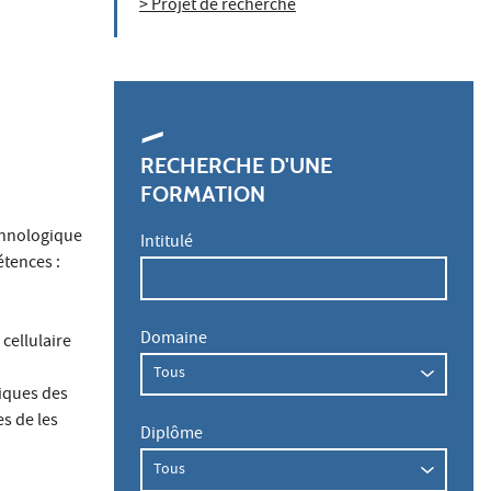
> Projet de recherche
RECHERCHE D'UNE
FORMATION
echnologique
Intitulé
tences :
Domaine
 cellulaire
giques des
s de les
Diplôme