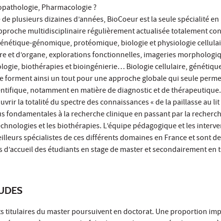
opathologie, Pharmacologie ?
de plusieurs dizaines d’années, BioCoeur est la seule spécialité en
approche multidisciplinaire régulièrement actualisée totalement co
: génétique-génomique, protéomique, biologie et physiologie cellulai
re et d’organe, explorations fonctionnelles, imageries morphologi
ogie, biothérapies et bioingénierie… Biologie cellulaire, génétiqu
e forment ainsi un tout pour une approche globale qui seule perme
ientifique, notamment en matière de diagnostic et de thérapeutique
ouvrir la totalité du spectre des connaissances « de la paillasse au li
us fondamentales à la recherche clinique en passant par la recherc
technologies et les biothérapies. L’équipe pédagogique et les interv
lleurs spécialistes de ces différents domaines en France et sont d
 d’accueil des étudiants en stage de master et secondairement en 
TUDES
s titulaires du master poursuivent en doctorat. Une proportion im