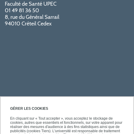
Faculté de Santé UPEC
01 49 81 36 50
8, rue du Général Sarrail
94010 Créteil Cedex
PRATIQUE
GÉRER LES COOKIES
En cliquant sur « Tout accepter », vous acceptez le stockage de
cookies, autres que essentiels et fonctionnels, sur votre appareil pour
ACCÈS RAPIDES
réaliser des mesures d'audience à des fins statistiques ainsi que de
publicités (cookies Tiers). L'université est responsable de traitement