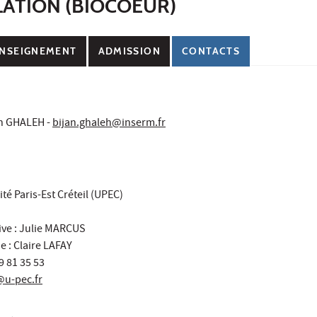
LATION (BIOCOEUR)
NSEIGNEMENT
ADMISSION
CONTACTS
an GHALEH -
bijan.ghaleh@inserm.fr
ité Paris-Est Créteil (UPEC)
ive : Julie MARCUS
 : Claire LAFAY
49 81 35 53
u-pec.fr