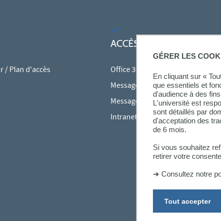
ACCÈS RAPIDES
GÉRER LES COOK
 / Plan d'accès
Office 365
En cliquant sur « To
Messagerie des personnels
que essentiels et fon
d'audience à des fins 
Messagerie étudiante
L'université est resp
sont détaillés par d
Intranet des personnels
d'acceptation des tr
de 6 mois.
Si vous souhaitez re
retirer votre consent
➜
Consultez notre po
Tout accepter