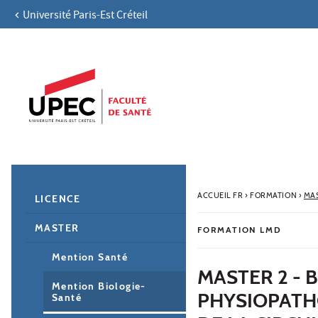
Université Paris-Est Créteil
Aller au contenu
Navigation
Accès directs
Recherche
Navigation secondaire
ACCUEIL FR
›
FORMATION
›
MA
LICENCE
MASTER
FORMATION LMD
Mention Santé
MASTER 2 - 
Mention Biologie-
PHYSIOPATH
Santé