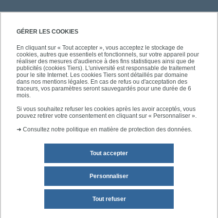
PRATIQUE
GÉRER LES COOKIES
En cliquant sur « Tout accepter », vous acceptez le stockage de
cookies, autres que essentiels et fonctionnels, sur votre appareil pour
ACCÈS RAPIDES
réaliser des mesures d'audience à des fins statistiques ainsi que de
publicités (cookies Tiers). L'université est responsable de traitement
pour le site Internet. Les cookies Tiers sont détaillés par domaine
dans nos mentions légales. En cas de refus ou d'acceptation des
traceurs, vos paramètres seront sauvegardés pour une durée de 6
mois.
SUIVEZ-NOUS
Si vous souhaitez refuser les cookies après les avoir acceptés, vous
pouvez retirer votre consentement en cliquant sur « Personnaliser ».
➜
Consultez notre politique en matière de protection des données.
Tout accepter
Personnaliser
Mentions légales
Plan du site
Tout refuser
Accessibilité des sites de l'UPEC : non conforme