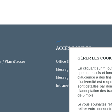
ACCÈS RAPIDES
GÉRER LES COOK
 / Plan d'accès
Office 365
En cliquant sur « To
Messagerie des personnels
que essentiels et fon
Messagerie étudiante
d'audience à des fins 
L'université est resp
Intranet des personnels
sont détaillés par d
d'acceptation des tr
de 6 mois.
Si vous souhaitez re
retirer votre consent