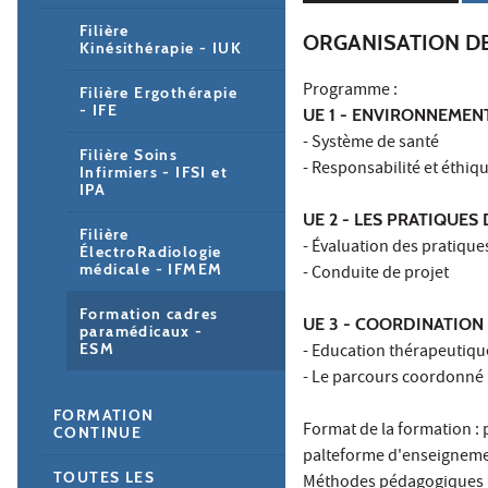
Filière
ORGANISATION D
Kinésithérapie - IUK
Programme :
Filière Ergothérapie
- IFE
UE 1 - ENVIRONNEMEN
- Système de santé
Filière Soins
- Responsabilité et éthiq
Infirmiers - IFSI et
IPA
UE 2 - LES PRATIQUE
Filière
- Évaluation des pratique
ÉlectroRadiologie
médicale - IFMEM
- Conduite de projet
Formation cadres
UE 3 - COORDINATION
paramédicaux -
ESM
- Education thérapeutiqu
- Le parcours coordonné
FORMATION
Format de la formation :
CONTINUE
palteforme d'enseigneme
TOUTES LES
Méthodes pédagogiques : c