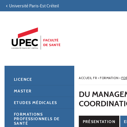
Université Paris-Est Créteil
Aller au contenu
Navigation
Accès directs
Recherche
Navigation secondaire
ACCUEIL FR
›
FORMATION
›
FO
LICENCE
MASTER
DU MANAGEM
COORDINATI
ETUDES MÉDICALES
FORMATIONS
PROFESSIONNELS DE
PRÉSENTATION
E
SANTÉ