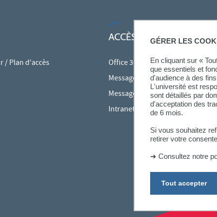
ACCÈS RAPIDES
GÉRER LES COOK
En cliquant sur « To
 / Plan d'accès
Office 365
que essentiels et fon
Messagerie des personnels
d'audience à des fins 
L'université est resp
Messagerie étudiante
sont détaillés par d
d'acceptation des tr
Intranet des personnels
de 6 mois.
Si vous souhaitez re
retirer votre consent
➜
Consultez notre po
Tout accepter