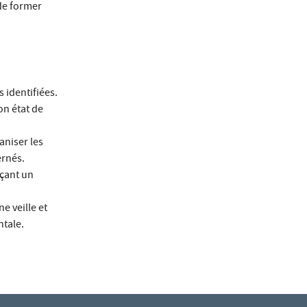
 de former
 identifiées.
on état de
aniser les
ernés.
rçant un
e veille et
ntale.