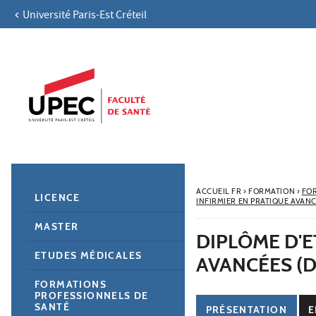
Université Paris-Est Créteil
Aller au contenu
Navigation
Accès directs
Recherche
Navigation secondaire
ACCUEIL FR
›
FORMATION
›
FO
LICENCE
INFIRMIER EN PRATIQUE AVAN
MASTER
DIPLÔME D'E
ETUDES MÉDICALES
AVANCÉES (D
FORMATIONS
PROFESSIONNELS DE
SANTÉ
PRÉSENTATION
E