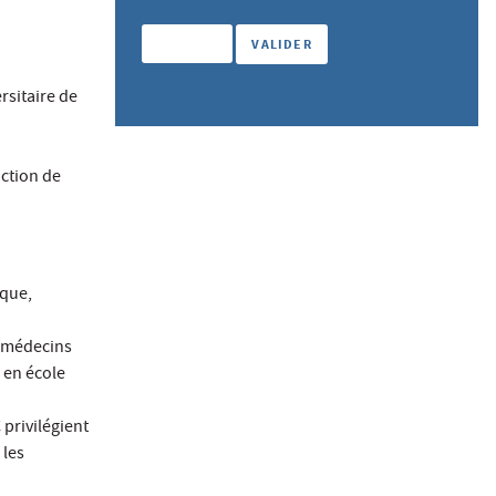
rsitaire de
nction de
ique,
, médecins
 en école
privilégient
 les