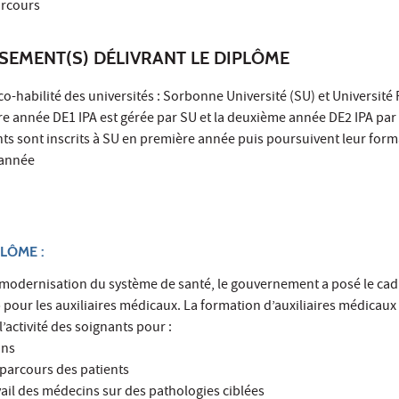
arcours
SSEMENT(S) DÉLIVRANT LE DIPLÔME
o-habilité des universités : Sorbonne Université (SU) et Université 
re année DE1 IPA est gérée par SU et la deuxième année DE2 IPA par
nts sont inscrits à SU en première année puis poursuivent leur form
 année
LÔME :
e modernisation du système de santé, le gouvernement a posé le cad
» pour les auxiliaires médicaux. La formation d’auxiliaires médicaux
l’activité des soignants pour :
ins
s parcours des patients
avail des médecins sur des pathologies ciblées