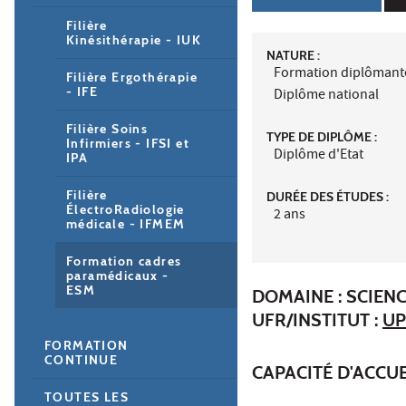
Filière
Kinésithérapie - IUK
NATURE :
Formation diplômant
Filière Ergothérapie
- IFE
Diplôme national
Filière Soins
TYPE DE DIPLÔME :
Infirmiers - IFSI et
Diplôme d'Etat
IPA
Filière
DURÉE DES ÉTUDES :
ÉlectroRadiologie
2 ans
médicale - IFMEM
Formation cadres
paramédicaux -
ESM
DOMAINE : SCIENC
UFR/INSTITUT :
UP
FORMATION
CONTINUE
CAPACITÉ D'ACCUE
TOUTES LES