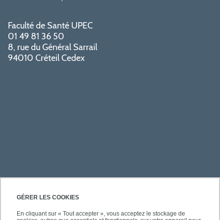
Faculté de Santé UPEC
01 49 81 36 50
8, rue du Général Sarrail
94010 Créteil Cedex
PRATIQUE
GÉRER LES COOKIES
En cliquant sur « Tout accepter », vous acceptez le stockage de