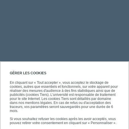
PRATIQUE
GÉRER LES COOKIES
En cliquant sur « Tout accepter », vous acceptez le stockage de
cookies, autres que essentiels et fonctionnels, sur votre appareil pour
ACCÈS RAPIDES
réaliser des mesures d'audience à des fins statistiques ainsi que de
publicités (cookies Tiers). L'université est responsable de traitement
pour le site Internet. Les cookies Tiers sont détaillés par domaine
dans nos mentions légales. En cas de refus ou d'acceptation des
traceurs, vos paramètres seront sauvegardés pour une durée de 6
mois.
SUIVEZ-NOUS
Si vous souhaitez refuser les cookies après les avoir acceptés, vous
pouvez retirer votre consentement en cliquant sur « Personnaliser ».