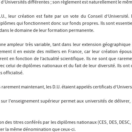
s d’Universités différentes ; son règlement est naturellement le mêm
I.U., leur création est faite par un vote du Conseil d’Université
plômes qui fonctionnent donc sur fonds propres. Ils sont essentiel
 dans le domaine de leur formation permanente.
d’une ampleur très variable, tant dans leur extension géographique
ment il en existe des milliers en France, car leur création épou
ent en fonction de l’actualité scientifique. Ils ne sont que rarem
vec celui de diplômes nationaux et du fait de leur diversité. Ils on
 officialisé.
rarement maintenant, les D.U. étaient appelés certificats d’Univers
 sur l'enseignement supérieur permet aux universités de délivrer, 
ion des titres conférés par les diplômes nationaux (CES, DES, DESC,
ter la même dénomination que ceux-ci.