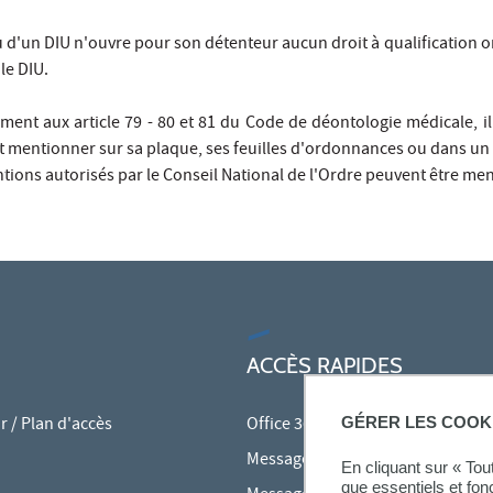
d'un DIU n'ouvre pour son détenteur aucun droit à qualification ord
le DIU.
ment aux article 79 - 80 et 81 du Code de déontologie médicale, i
ut mentionner sur sa plaque, ses feuilles d'ordonnances ou dans un
tions autorisés par le Conseil National de l'Ordre peuvent être me
ACCÈS RAPIDES
 / Plan d'accès
Office 365
GÉRER LES COOK
Messagerie des personnels
En cliquant sur « To
que essentiels et fon