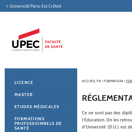
Université Paris-Est Créteil
Aller au contenu
Navigation
Accès directs
Recherche
Navigation secondaire
ACCUEIL FR
›
FORMATION
›
FO
LICENCE
MASTER
RÉGLEMENTA
ETUDES MÉDICALES
Ce ne sont pas des diplôm
FORMATIONS
l’Education. On les retrou
PROFESSIONNELS DE
d’Université (D.U.) est 
SANTÉ