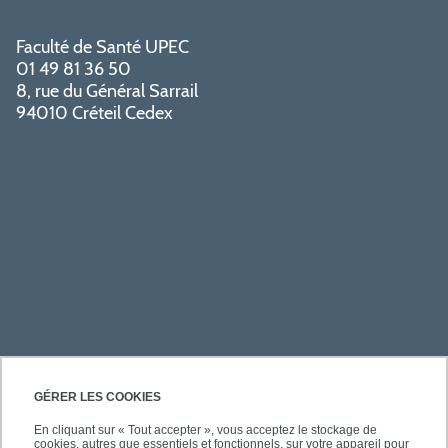
Faculté de Santé UPEC
01 49 81 36 50
8, rue du Général Sarrail
94010 Créteil Cedex
PRATIQUE
GÉRER LES COOKIES
En cliquant sur « Tout accepter », vous acceptez le stockage de
cookies, autres que essentiels et fonctionnels, sur votre appareil pour