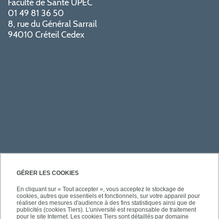
Faculté de Santé UPEC
01 49 81 36 50
8, rue du Général Sarrail
94010 Créteil Cedex
PRATIQUE
GÉRER LES COOKIES
En cliquant sur « Tout accepter », vous acceptez le stockage de
cookies, autres que essentiels et fonctionnels, sur votre appareil pour
ACCÈS RAPIDES
réaliser des mesures d'audience à des fins statistiques ainsi que de
publicités (cookies Tiers). L'université est responsable de traitement
pour le site Internet. Les cookies Tiers sont détaillés par domaine