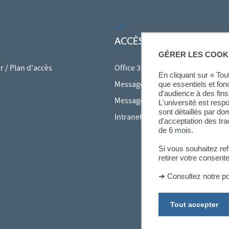
ACCÈS RAPIDES
GÉRER LES COOK
 / Plan d'accès
Office 365
En cliquant sur « To
Messagerie des personnels
que essentiels et fon
d'audience à des fins 
Messagerie étudiante
L'université est resp
sont détaillés par d
Intranet des personnels
d'acceptation des tr
de 6 mois.
Si vous souhaitez re
retirer votre consent
➜
Consultez notre po
Tout accepter