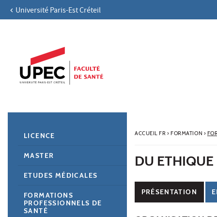
Université Paris-Est Créteil
Aller au contenu
Navigation
Accès directs
Recherche
Navigation secondaire
ACCUEIL FR
›
FORMATION
›
FO
LICENCE
MASTER
DU ETHIQUE
ETUDES MÉDICALES
PRÉSENTATION
E
FORMATIONS
PROFESSIONNELS DE
SANTÉ