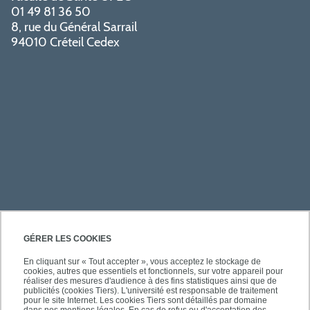
01 49 81 36 50
8, rue du Général Sarrail
94010 Créteil Cedex
PRATIQUE
GÉRER LES COOKIES
En cliquant sur « Tout accepter », vous acceptez le stockage de
cookies, autres que essentiels et fonctionnels, sur votre appareil pour
ACCÈS RAPIDES
réaliser des mesures d'audience à des fins statistiques ainsi que de
publicités (cookies Tiers). L'université est responsable de traitement
pour le site Internet. Les cookies Tiers sont détaillés par domaine