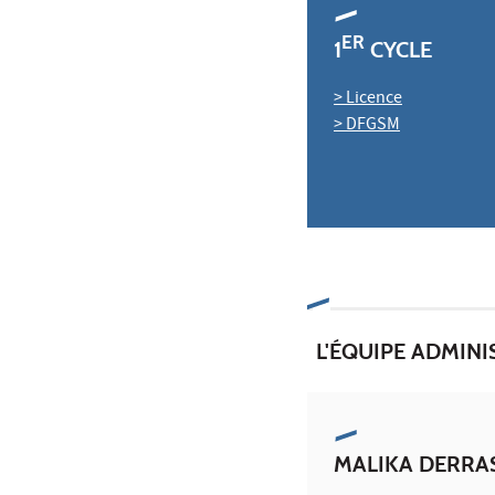
ER
1
CYCLE
> Licence
> DFGSM
L'ÉQUIPE ADMINI
MALIKA DERRA