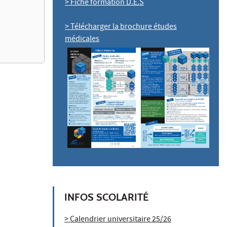
> Fiche formation D.E.S
> Télécharger la brochure études
médicales
INFOS SCOLARITÉ
> Calendrier universitaire 25/26