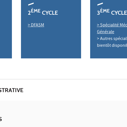
ÈME
ÈME
2
CYCLE
3
CYCLE
> DFASM
> Spécialité Mé
Générale
> Autres spéciali
bientôt disponi
STRATIVE
S