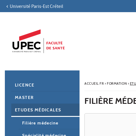
Université Paris-Est Créteil
Aller au contenu
Navigation
Accès directs
Recherche
Navigation secondaire
ACCUEIL FR
›
FORMATION
›
ET
LICENCE
MASTER
FILIÈRE MÉD
ETUDES MÉDICALES
Filière médecine
Spécialité médecine