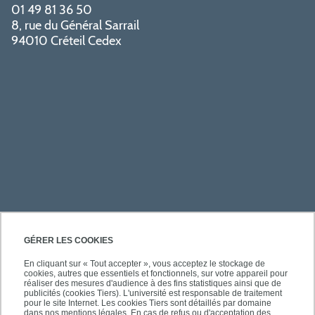
01 49 81 36 50
8, rue du Général Sarrail
94010 Créteil Cedex
PRATIQUE
GÉRER LES COOKIES
En cliquant sur « Tout accepter », vous acceptez le stockage de
cookies, autres que essentiels et fonctionnels, sur votre appareil pour
ACCÈS RAPIDES
réaliser des mesures d'audience à des fins statistiques ainsi que de
publicités (cookies Tiers). L'université est responsable de traitement
pour le site Internet. Les cookies Tiers sont détaillés par domaine
dans nos mentions légales. En cas de refus ou d'acceptation des