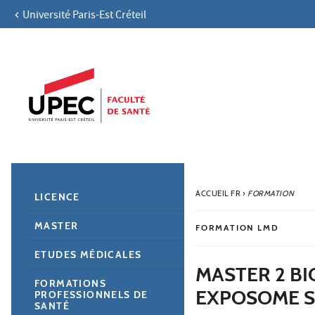
Université Paris-Est Créteil
Aller au contenu
Navigation
Accès directs
Recherche
Navigation secondaire
ACCUEIL FR
›
FORMATION
LICENCE
MASTER
FORMATION LMD
ETUDES MÉDICALES
MASTER 2 B
FORMATIONS
EXPOSOME 
PROFESSIONNELS DE
SANTÉ