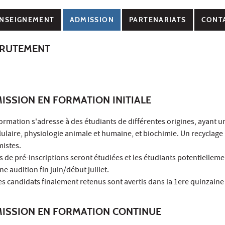
NSEIGNEMENT
ADMISSION
PARTENARIATS
CONT
CRUTEMENT
ISSION EN FORMATION INITIALE
ormation s'adresse à des étudiants de différentes origines, ayant u
lulaire, physiologie animale et humaine, et biochimie. Un recyclage
mistes.
 de pré-inscriptions seront étudiées et les étudiants potentiellem
 audition fin juin/début juillet.
es candidats finalement retenus sont avertis dans la 1ere quinzaine d
MISSION EN FORMATION CONTINUE