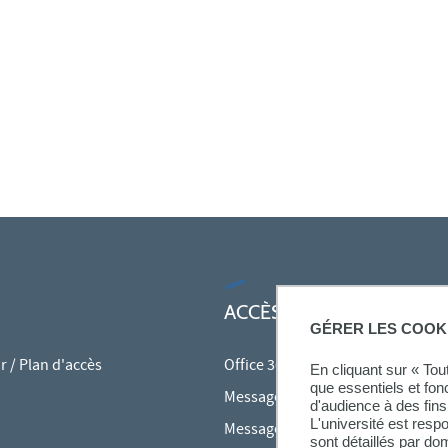
ACCÈS RAPIDES
GÉRER LES COOK
 / Plan d'accès
Office 365
En cliquant sur « To
que essentiels et fon
Messagerie des personnels
d'audience à des fins 
L'université est resp
Messagerie étudiante
sont détaillés par d