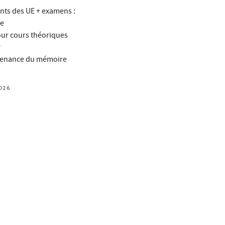
nts des UE + examens :
re
our cours théoriques
r
utenance du mémoire
026