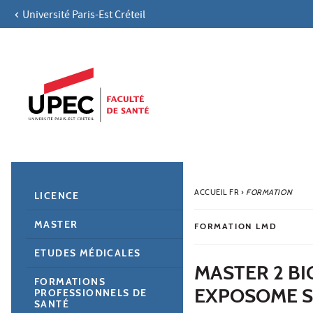
Université Paris-Est Créteil
Aller au contenu
Navigation
Accès directs
Recherche
Navigation secondaire
ACCUEIL FR
›
FORMATION
LICENCE
MASTER
FORMATION LMD
ETUDES MÉDICALES
MASTER 2 B
FORMATIONS
EXPOSOME 
PROFESSIONNELS DE
SANTÉ