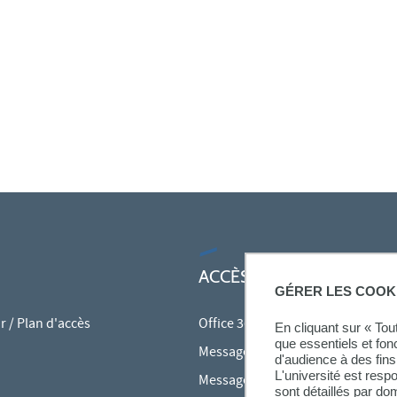
ACCÈS RAPIDES
GÉRER LES COOK
 / Plan d'accès
Office 365
En cliquant sur « To
que essentiels et fon
Messagerie des personnels
d'audience à des fins 
L'université est resp
Messagerie étudiante
sont détaillés par d