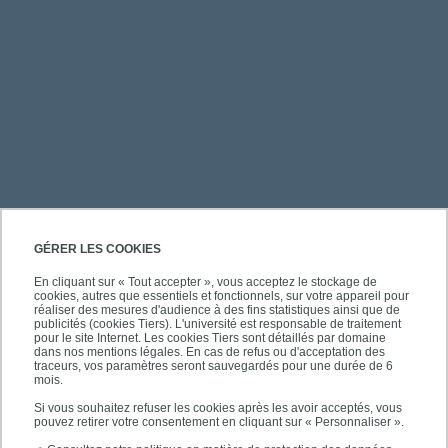
PRATIQUE
GÉRER LES COOKIES
En cliquant sur « Tout accepter », vous acceptez le stockage de
cookies, autres que essentiels et fonctionnels, sur votre appareil pour
ACCÈS RAPIDES
réaliser des mesures d'audience à des fins statistiques ainsi que de
publicités (cookies Tiers). L'université est responsable de traitement
pour le site Internet. Les cookies Tiers sont détaillés par domaine
dans nos mentions légales. En cas de refus ou d'acceptation des
traceurs, vos paramètres seront sauvegardés pour une durée de 6
mois.
SUIVEZ-NOUS
Si vous souhaitez refuser les cookies après les avoir acceptés, vous
pouvez retirer votre consentement en cliquant sur « Personnaliser ».