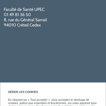
Faculté de Santé UPEC
01 49 81 36 50
8, rue du Général Sarrail
94010 Créteil Cedex
PRATIQUE
GÉRER LES COOKIES
En cliquant sur « Tout accepter », vous acceptez le stockage de
cookies, autres que essentiels et fonctionnels, sur votre appareil pour
ACCÈS RAPIDES