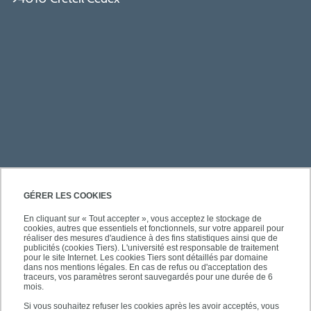
PRATIQUE
GÉRER LES COOKIES
En cliquant sur « Tout accepter », vous acceptez le stockage de
cookies, autres que essentiels et fonctionnels, sur votre appareil pour
ACCÈS RAPIDES
réaliser des mesures d'audience à des fins statistiques ainsi que de
publicités (cookies Tiers). L'université est responsable de traitement
pour le site Internet. Les cookies Tiers sont détaillés par domaine
dans nos mentions légales. En cas de refus ou d'acceptation des
traceurs, vos paramètres seront sauvegardés pour une durée de 6
mois.
SUIVEZ-NOUS
Si vous souhaitez refuser les cookies après les avoir acceptés, vous