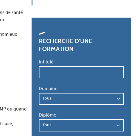
els de santé
our
ont mieux
RECHERCHE D'UNE
FORMATION
Intitulé
Domaine
l'AMP ou quand
Diplôme
triose,