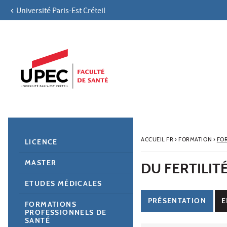
Université Paris-Est Créteil
Aller au contenu
Navigation
Accès directs
Recherche
Navigation secondaire
ACCUEIL FR
›
FORMATION
›
FO
LICENCE
MASTER
DU FERTILIT
ETUDES MÉDICALES
PRÉSENTATION
E
FORMATIONS
PROFESSIONNELS DE
SANTÉ