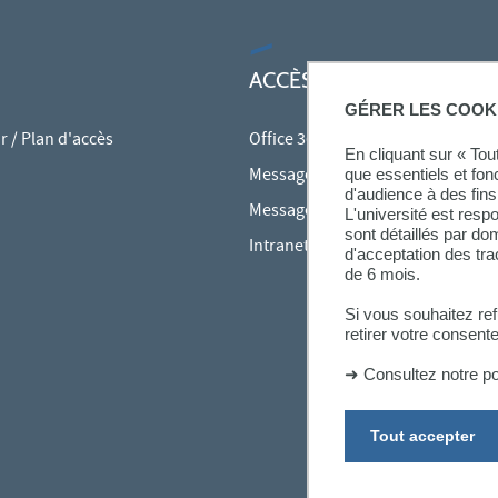
ACCÈS RAPIDES
GÉRER LES COOK
 / Plan d'accès
Office 365
En cliquant sur « To
Messagerie des personnels
que essentiels et fon
d'audience à des fins 
Messagerie étudiante
L'université est resp
sont détaillés par d
Intranet des personnels
d'acceptation des tr
de 6 mois.
Si vous souhaitez re
retirer votre consent
➜
Consultez notre po
Tout accepter