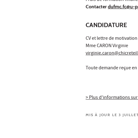
Frais de formation finance
Contacter
dufmc.fc@u-pe
CANDIDATURE
CV et lettre de motivation
Mme CARON Virginie
virginie.caron@chicreteil
Toute demande reçue en d
> Plus d'informations sur
MIS À JOUR LE 3 JUILLE