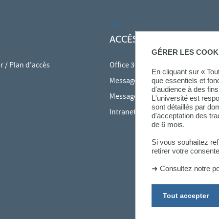
ACCÈS RAPIDES
GÉRER LES COOK
 / Plan d'accès
Office 365
En cliquant sur « To
Messagerie des personnels
que essentiels et fon
d'audience à des fins 
Messagerie étudiante
L'université est resp
sont détaillés par d
Intranet des personnels
d'acceptation des tr
de 6 mois.
Si vous souhaitez re
retirer votre consent
➜
Consultez notre po
Tout accepter