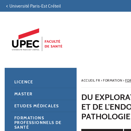
Université Paris-Est Créteil
Aller au contenu
Navigation
Accès directs
Recherche
Navigation secondaire
ACCUEIL FR
›
FORMATION
›
FO
LICENCE
MASTER
DU EXPLORA
ET DE L'END
ETUDES MÉDICALES
PATHOLOGIE
FORMATIONS
PROFESSIONNELS DE
SANTÉ