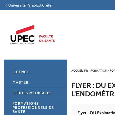
Université Paris-Est Créteil
Aller au contenu
Navigation
Accès directs
Recherche
Navigation secondaire
ACCUEIL FR
›
FORMATION
›
FO
LICENCE
MASTER
FLYER : DU 
L'ENDOMÉTRI
ETUDES MÉDICALES
FORMATIONS
PROFESSIONNELS DE
SANTÉ
Flyer - DU Exploratio