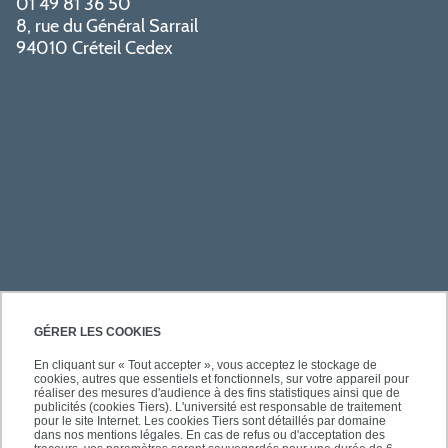
01 49 81 36 50
8, rue du Général Sarrail
94010 Créteil Cedex
PRATIQUE
GÉRER LES COOKIES
En cliquant sur « Tout accepter », vous acceptez le stockage de
cookies, autres que essentiels et fonctionnels, sur votre appareil pour
ACCÈS RAPIDES
réaliser des mesures d'audience à des fins statistiques ainsi que de
publicités (cookies Tiers). L'université est responsable de traitement
pour le site Internet. Les cookies Tiers sont détaillés par domaine
dans nos mentions légales. En cas de refus ou d'acceptation des