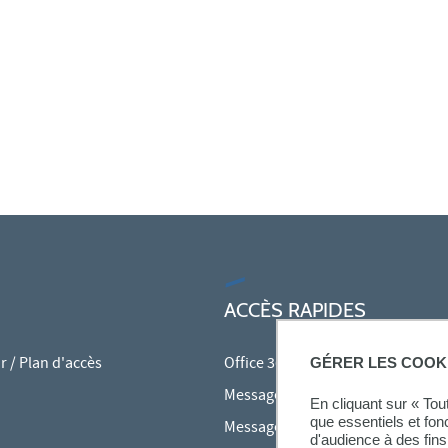
ACCÈS RAPIDES
 / Plan d'accès
Office 365
GÉRER LES COOK
Messagerie des personnels
En cliquant sur « To
que essentiels et fon
Messagerie étudiante
d'audience à des fins 