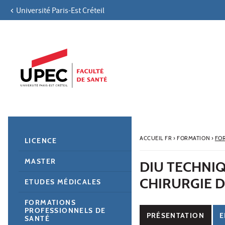
Université Paris-Est Créteil
Aller au contenu
Navigation
Accès directs
Recherche
Navigation secondaire
ACCUEIL FR
›
FORMATION
›
FO
LICENCE
MASTER
DIU TECHNIQ
CHIRURGIE 
ETUDES MÉDICALES
FORMATIONS
PROFESSIONNELS DE
PRÉSENTATION
E
SANTÉ