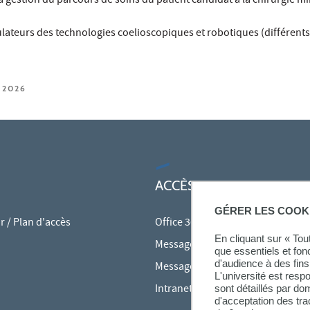
la gestion du parcours de soins du patient candidat à la chirurgie mi
lateurs des technologies coelioscopiques et robotiques (différents
 2026
ACCÈS RAPIDES
GÉRER LES COOK
 / Plan d'accès
Office 365
En cliquant sur « To
Messagerie des personnels
que essentiels et fon
d'audience à des fins 
Messagerie étudiante
L'université est resp
Intranet des personnels
sont détaillés par d
d'acceptation des tr