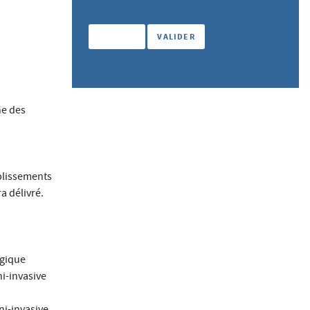
ne des
ablissements
a délivré.
ogique
ni-invasive