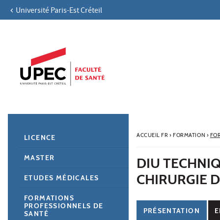
Université Paris-Est Créteil
Aller au contenu
Navigation
Accès directs
Recherche
Navigation secondaire
ACCUEIL FR
›
FORMATION
›
FO
LICENCE
MASTER
DIU TECHNIQ
CHIRURGIE 
ETUDES MÉDICALES
FORMATIONS
PROFESSIONNELS DE
PRÉSENTATION
E
SANTÉ