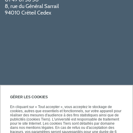
8, rue du Général Sarrail
94010 Créteil Cedex
PRATIQUE
GÉRER LES COOKIES
En cliquant sur « Tout accepter », vous acceptez le stockage de
cookies, autres que essentiels et fonctionnels, sur votre appareil pour
ACCÈS RAPIDES
réaliser des mesures d'audience à des fins statistiques ainsi que de
publicités (cookies Tiers). L'université est responsable de traitement
pour le site Internet. Les cookies Tiers sont détaillés par domaine
dans nos mentions légales. En cas de refus ou d'acceptation des
traceurs, vos paramètres seront sauvegardés pour une durée de 6