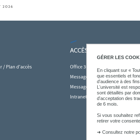
T 2026
ACCÈS RAPIDES
GÉRER LES COOK
 / Plan d'accès
Office 365
En cliquant sur « To
que essentiels et fon
Messagerie des personnels
d'audience à des fins 
Messagerie étudiante
L'université est resp
sont détaillés par d
Intranet des personnels
d'acceptation des tr
de 6 mois.
Si vous souhaitez re
retirer votre consent
➜
Consultez notre po