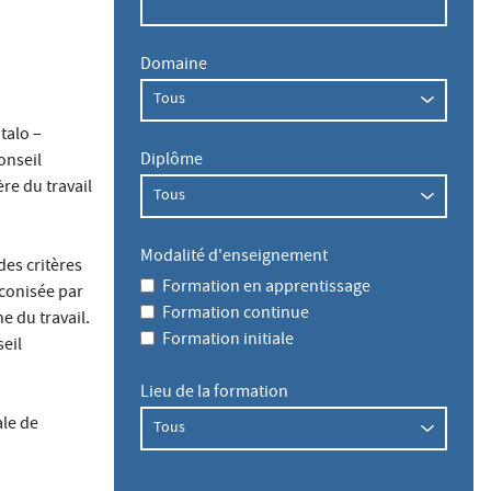
Domaine
talo –
Diplôme
onseil
re du travail
Modalité d'enseignement
des critères
Formation en apprentissage
éconisée par
Formation continue
e du travail.
Formation initiale
eil
Lieu de la formation
ale de