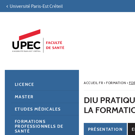
Université Paris-Est Créteil
Aller au contenu
Navigation
Accès directs
Recherche
Navigation secondaire
ACCUEIL FR
›
FORMATION
›
FO
LICENCE
MASTER
DIU PRATIQU
LA FORMATI
ETUDES MÉDICALES
FORMATIONS
PROFESSIONNELS DE
PRÉSENTATION
E
SANTÉ