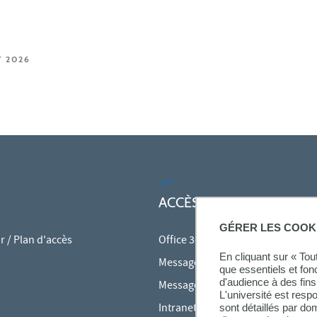
T 2026
ACCÈS RAPIDES
GÉRER LES COOK
 / Plan d'accès
Office 365
En cliquant sur « To
Messagerie des personnels
que essentiels et fon
d'audience à des fins 
Messagerie étudiante
L'université est resp
Intranet des personnels
sont détaillés par d