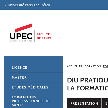
Université Paris-Est Créteil
Aller au contenu
Navigation
Accès directs
Recherche
Navigation secondaire
ACCUEIL FR
›
FORMATION
›
FO
LICENCE
MASTER
DIU PRATIQU
LA FORMATI
ETUDES MÉDICALES
FORMATIONS
PROFESSIONNELS DE
PRÉSENTATION
E
SANTÉ