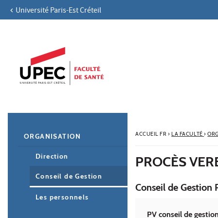
Université Paris-Est Créteil
Aller au contenu
Navigation
Accès directs
Recherche
Navigation secondaire
ACCUEIL FR
›
LA FACULTÉ
›
ORG
ORGANISATION
Direction
PROCÈS VER
Conseil de Gestion
Conseil de Gestion 
Les personnels
PV conseil de gestion