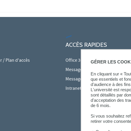
ACCÈS RAPIDES
 / Plan d'accès
Office 365
GÉRER LES COOK
Messagerie des personnels
En cliquant sur « To
Messagerie étudiante
que essentiels et fon
d'audience à des fins 
Intranet des personnels
L'université est resp
sont détaillés par d
d'acceptation des tr
de 6 mois.
Si vous souhaitez re
retirer votre consent