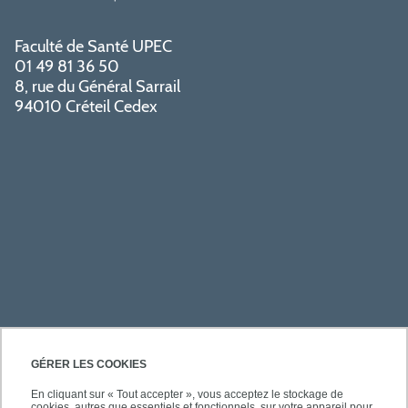
Faculté de Santé UPEC
01 49 81 36 50
8, rue du Général Sarrail
94010 Créteil Cedex
PRATIQUE
GÉRER LES COOKIES
En cliquant sur « Tout accepter », vous acceptez le stockage de
cookies, autres que essentiels et fonctionnels, sur votre appareil pour