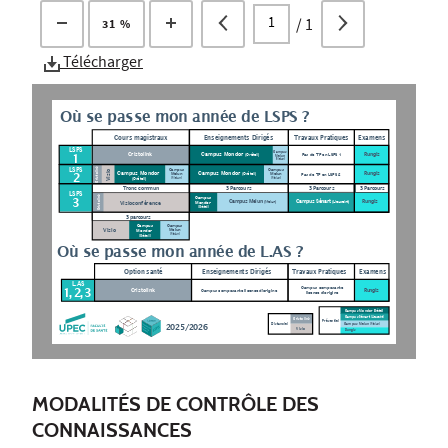
/
1
31 %
Télécharger
Où se passe mon année de LSPS ?
Enseignements Dirigés
Travaux Pratiques
Examens
Cours magistraux
LSPS 
Campus
Cristolink 
Campus Mondor 
1
Rungis
Pas de TP en LSPS 1
(Créteil)
Melun
(Melun)
Cristolink 
LSPS 
Campus
Campus
Visio
Campus Mondor 
Campus Mondor 
2
Rungis
(Créteil)
Melun
Melun
Pas de TP en LSPS 2
(Créteil)
(Melun)
(Melun)
3 Parcours
3 Parcours
Tronc commun
3 Parcours
LSPS 
Cristolink 
Campus
3
Campus Sénart 
Campus Melun 
Rungis
Visioconférence
(Lieusaint)
Mondor 
(Melun)
(Créteil)
3 parcours
Campus
Campus
Visio
Melun
Mondor 
(Melun)
(Créteil)
Où se passe mon année de L.AS ?
Travaux Pratiques
Enseignements Dirigés
Examens
Option santé
L.AS
Campus composante
1, 2, 3
Cristolink 
Campus composante licence d’origine
Rungis
licence d’origine
Campus Mondor 
(Créteil)
Campus Sénart 
(Lieusaint)
Cristolink 
Présentiel
Distanciel
Campus Melun 
(Melun)
2025/2026
Visio
Rungis
MODALITÉS DE CONTRÔLE DES
CONNAISSANCES