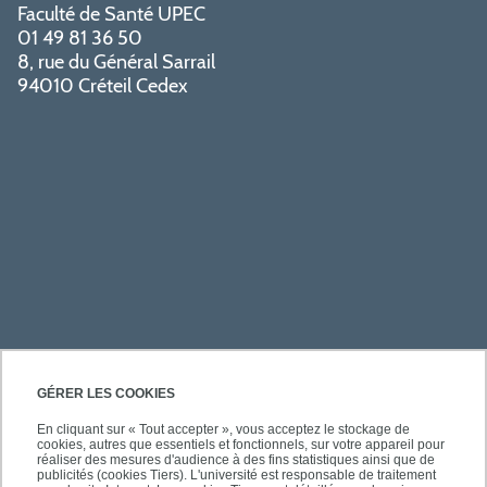
Faculté de Santé UPEC
01 49 81 36 50
8, rue du Général Sarrail
94010 Créteil Cedex
PRATIQUE
GÉRER LES COOKIES
En cliquant sur « Tout accepter », vous acceptez le stockage de
cookies, autres que essentiels et fonctionnels, sur votre appareil pour
ACCÈS RAPIDES
réaliser des mesures d'audience à des fins statistiques ainsi que de
publicités (cookies Tiers). L'université est responsable de traitement