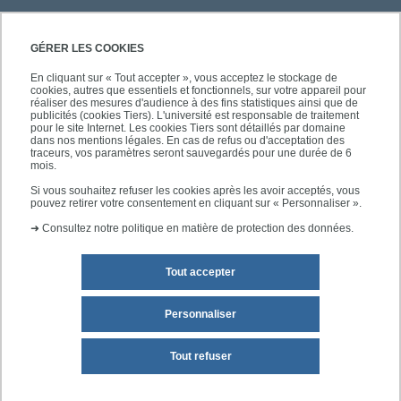
PRATIQUE
GÉRER LES COOKIES
En cliquant sur « Tout accepter », vous acceptez le stockage de
cookies, autres que essentiels et fonctionnels, sur votre appareil pour
ACCÈS RAPIDES
réaliser des mesures d'audience à des fins statistiques ainsi que de
publicités (cookies Tiers). L'université est responsable de traitement
pour le site Internet. Les cookies Tiers sont détaillés par domaine
dans nos mentions légales. En cas de refus ou d'acceptation des
traceurs, vos paramètres seront sauvegardés pour une durée de 6
mois.
SUIVEZ-NOUS
Si vous souhaitez refuser les cookies après les avoir acceptés, vous
pouvez retirer votre consentement en cliquant sur « Personnaliser ».
➜
Consultez notre politique en matière de protection des données.
Tout accepter
Personnaliser
Mentions légales
Plan du site
Tout refuser
Accessibilité des sites de l'UPEC : non conforme