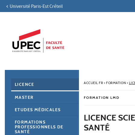
Université Paris-Est Créteil
Aller au contenu
Navigation
Accès directs
Recherche
Navigation secondaire
ACCUEIL FR
›
FORMATION
›
LIC
LICENCE
MASTER
FORMATION LMD
ETUDES MÉDICALES
LICENCE SCI
FORMATIONS
SANTÉ
PROFESSIONNELS DE
SANTÉ