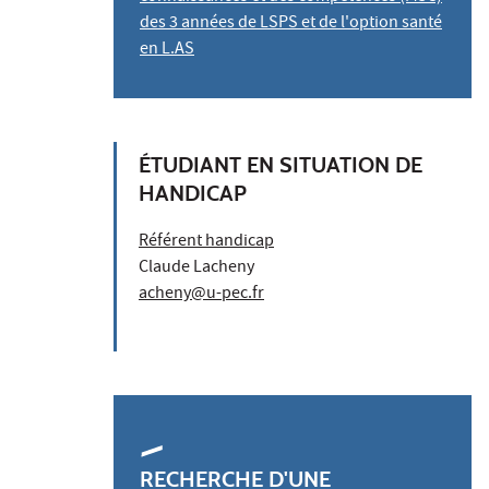
des 3 années de LSPS et de l'option santé
en L.AS
ÉTUDIANT EN SITUATION DE
HANDICAP
Référent handicap
Claude Lacheny
acheny@u-pec.fr
RECHERCHE D'UNE