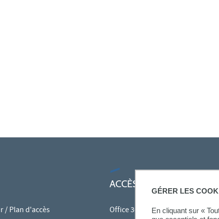
ACCÈS RAPIDES
GÉRER LES COOK
 / Plan d'accès
Office 365
En cliquant sur « To