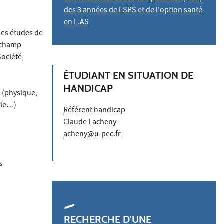
des 3 années de LSPS et de l'option santé
en L.AS
 des études de
e champ
Société,
ÉTUDIANT EN SITUATION DE
HANDICAP
s (physique,
gie…)
Référent handicap
Claude Lacheny
acheny@u-pec.fr
s
RECHERCHE D'UNE