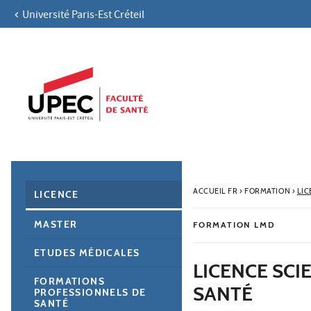
Université Paris-Est Créteil
Aller au contenu
Navigation
Accès directs
Recherche
Navigation secondaire
ACCUEIL FR
›
FORMATION
›
LIC
LICENCE
MASTER
FORMATION LMD
ETUDES MÉDICALES
LICENCE SCI
FORMATIONS
SANTÉ
PROFESSIONNELS DE
SANTÉ