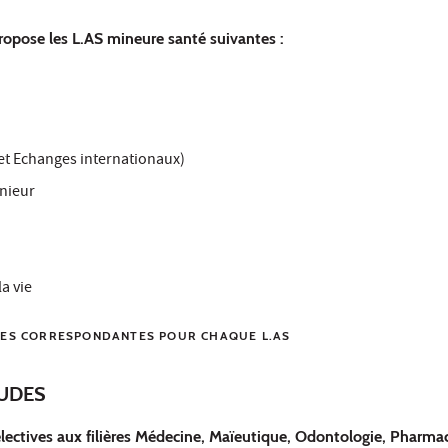
opose les L.AS mineure santé suivantes :
 et Echanges internationaux)
énieur
la vie
HES CORRESPONDANTES POUR CHAQUE L.AS
TUDES
électives aux filières Médecine, Maïeutique, Odontologie, Pharm