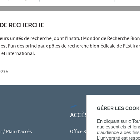
DE RECHERCHE
ieurs unités de recherche, dont l'Institut Mondor de Recherche Bio
 est l’un des principaux pôles de recherche biomédicale de l’Est fra
et international.
2026
GÉRER LES COOK
ACCÈS RAPIDES
En cliquant sur « To
que essentiels et fon
 / Plan d'accès
Office 365
d'audience à des fins 
L'université est resp