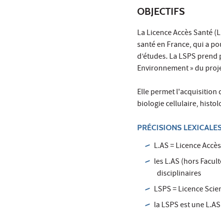
OBJECTIFS
La Licence Accès Santé (
santé en France, qui a po
d’études. La LSPS prend p
Environnement » du proje
Elle permet l'acquisition
biologie cellulaire, his
PRÉCISIONS LEXICALES
L.AS = Licence Accè
les L.AS (hors Facul
disciplinaires
LSPS = Licence Scien
la LSPS est une L.A