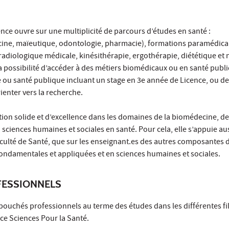
ence ouvre sur une multiplicité de parcours d’études en santé :
cine, maïeutique, odontologie, pharmacie), formations paramédical
radiologique médicale, kinésithérapie, ergothérapie, diététique et n
la possibilité d’accéder à des métiers biomédicaux ou en santé publ
ou santé publique incluant un stage en 3e année de Licence, ou d
rienter vers la recherche.
ation solide et d’excellence dans les domaines de la biomédecine, de
ciences humaines et sociales en santé. Pour cela, elle s’appuie aus
aculté de Santé, que sur les enseignant.es des autres composantes 
 fondamentales et appliquées et en sciences humaines et sociales.
ESSIONNELS
ouchés professionnels au terme des études dans les différentes fi
nce Sciences Pour la Santé.