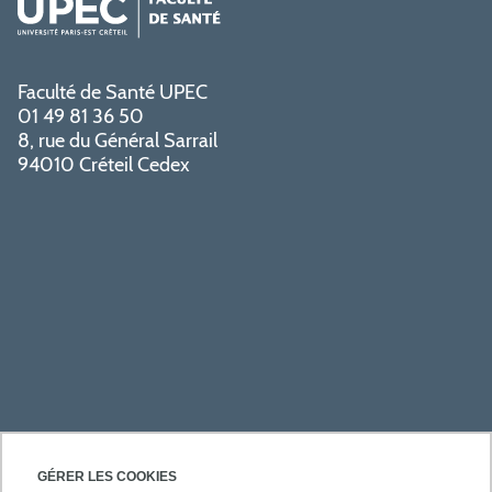
Faculté de Santé UPEC
01 49 81 36 50
8, rue du Général Sarrail
94010 Créteil Cedex
PRATIQUE
GÉRER LES COOKIES