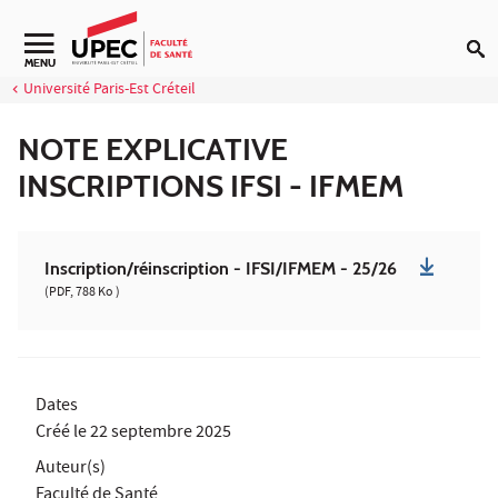
Aller au contenu
Navigation secondaire
MENU
Université Paris-Est Créteil
NOTE EXPLICATIVE
INSCRIPTIONS IFSI - IFMEM
Inscription/réinscription - IFSI/IFMEM - 25/26
(PDF, 788 Ko )
Dates
Créé le
22 septembre 2025
Auteur(s)
Faculté de Santé