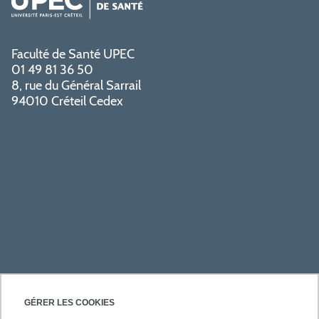
Faculté de Santé UPEC
01 49 81 36 50
8, rue du Général Sarrail
94010 Créteil Cedex
PRATIQUE
GÉRER LES COOKIES