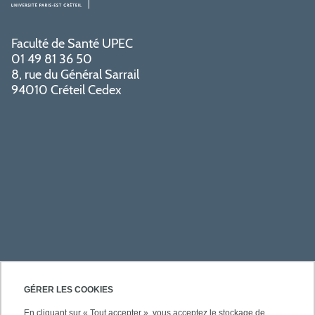
Faculté de Santé UPEC
01 49 81 36 50
8, rue du Général Sarrail
94010 Créteil Cedex
PRATIQUE
GÉRER LES COOKIES
En cliquant sur « Tout accepter », vous acceptez le stockage de